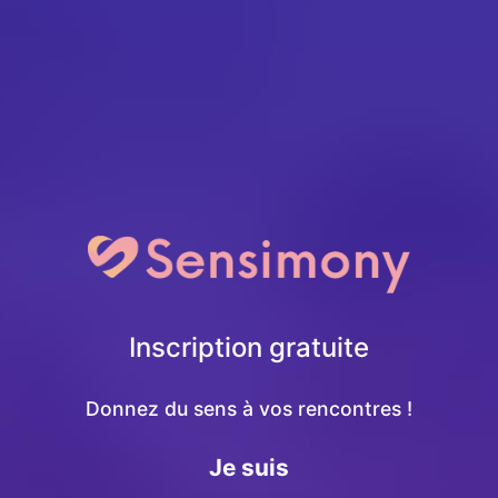
Inscription gratuite
Donnez du sens à vos rencontres !
Je suis