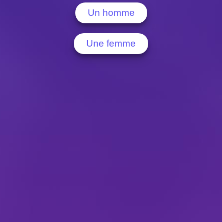
Un homme
Une femme