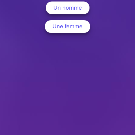
Un homme
Une femme